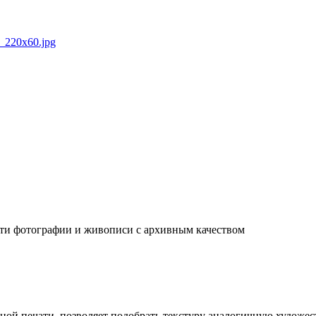
ати фотографии и живописи с архивным качеством
ой печати, позволяет подобрать текстуру аналогичную художест