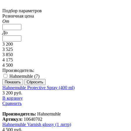
Подбор параметров
Розничная цена
От
До
3 200
3 525
3 850
4 175
4 500
Производитель:
Hahnemuhle (
7
)
Hahnemuhle Protective Spray (400 ml)
3 200 руб.
В корзину
Сравнить
Производитель:
Hahnemuhle
Артикул:
10640702
Hahnemuhle Varnish glossy (1 литр)
4 500 руб.